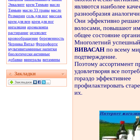
Эвкалипт
крем Тимьян
масло
являются наиболее кач
Тимьян
масло 33 травы
масло
разнообразия аналогичн
Розмарин
соль для ног
массаж
Они эффективно решают
крем для вен
крем для ног
волосами, повышают им
ингаляция
аромалампа
растирание
целлюлит
общее состояние органи
кровообращение
беременность
Многолетний успешный 
Черника Витал
Феррофорте
ВИВАСАН
по всему ми
мультивитаминные напитки
биологически активные
подтверждение.
добавки
минералы
витамины
Поэтому ассортимент п
удовлетворяя все потре
Закладки
гораздо эффективнее
профилактировать старе
их.