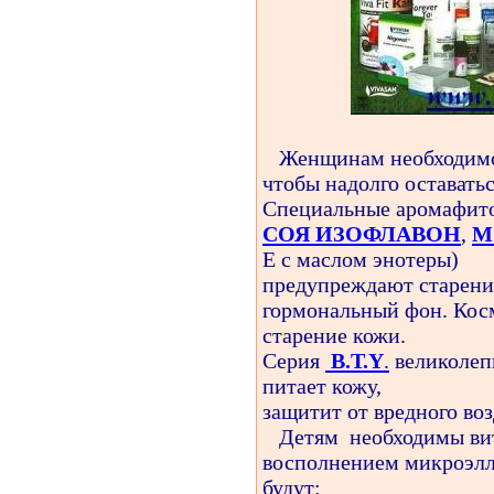
Женщинам необходимо 
чтобы надолго оставать
Специальные аромафит
СОЯ ИЗОФЛАВОН
,
М
Е с маслом энотеры)
предупреждают старени
гормональный фон. Кос
старение кожи.
Серия
B.T.Y
.
великолеп
питает кожу,
защитит от вредного во
Детям
необходимы ви
восполнением микроэлл
будут: