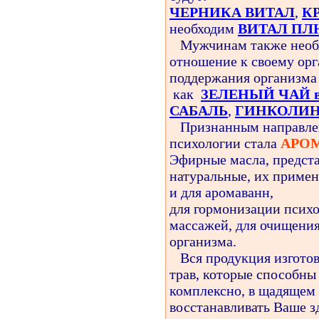
ЧЕРНИКА ВИТАЛ
,
К
необходим
ВИТАЛ П
Мужчинам также необх
отношение к своему ор
поддержания организма 
как
ЗЕЛЕНЫЙ ЧАЙ в 
САБАЛЬ
,
ГИНКОЛИ
Признанным направле
психологии стала
АРО
Эфирные масла, предста
натуральные, их примен
и для аромаванн,
для гормонизации психо
массажей, для очищения
организма.
Вся продукция изготов
трав, которые способны
комплексно, в щадящем
восстанавливать Ваше зд