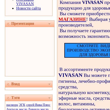
Компания
VIVASAN
пр
VIVASAN
продукцию для здоровья
Новости сайта
Вы сможете приобрест
МАГАЗИНЕ
!
Выбирая 
Презентация
производителей,
Вы получаете гарантию 
возможность экономить
СМОТРИТЕ
ВИД
ПРОИЗВОДСТВО ЭКО
ДЛЯ ЗДОРОВЬЯ
В ассортименте проду
VIVASAN
Вы можете п
гигиены, лечебно-проф
Вход
средства,
натуральную косметику
эфирные масла, средств
Тэги
волос, витамины,
насморк
ЭГК
спрей Вива Плюс
биологически-активные 
Ацерола
масло Лаванда
масло