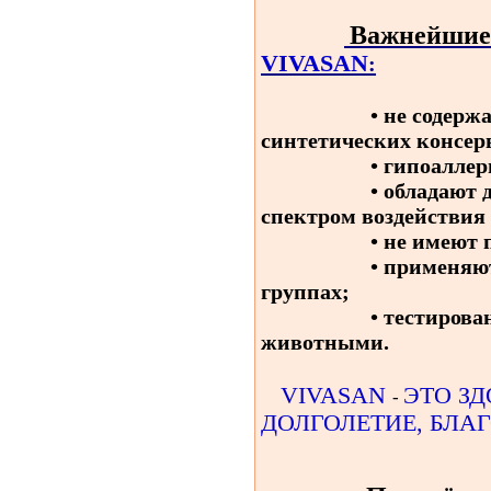
Важнейшие
VIVASAN
:
•
нe содержа
синтетических консер
•
гипоаллер
•
обладают 
спектром воздействия 
•
не имеют 
•
применяют
группах;
•
тестирован
животными.
VIVASAN
ЭТО ЗД
-
ДОЛГОЛЕТИЕ, БЛА